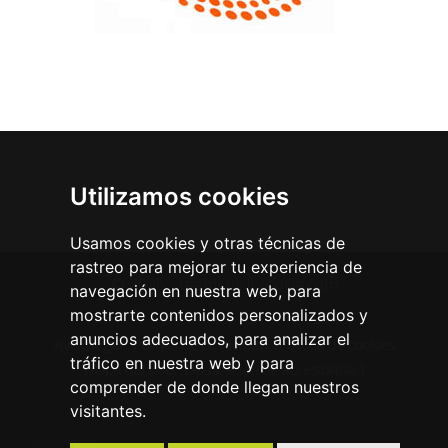
Utilizamos cookies
Usamos cookies y otras técnicas de
rastreo para mejorar tu experiencia de
© 2026 - teamspiritvitoria.com
navegación en nuestra web, para
mostrarte contenidos personalizados y
anuncios adecuados, para analizar el
Aviso legal
Política de privacidad
Política de cookies
tráfico en nuestra web y para
Mapa del sitio
Declaración de accesibilidad
comprender de donde llegan nuestros
visitantes.