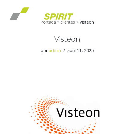
Saltar
Portada
»
clientes
»
Visteon
al
contenido
Visteon
por
admin
abril 11, 2025